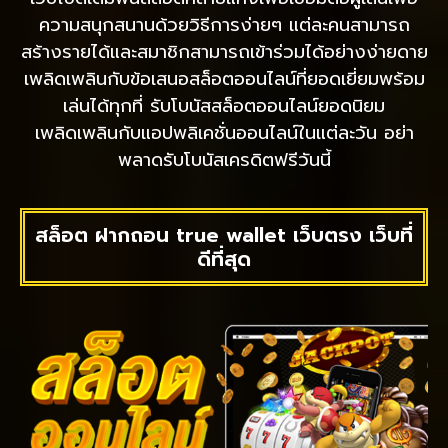
ความสนุกสนานด้วยวิธีการง่ายๆ แต่ละคนสามารถ
สร้างรายได้และสมาชิกสามารถเข้าร่วมได้อย่างง่ายดาย
เพลิดเพลินกับข้อเสนอสล็อตออนไลน์ที่ยอดเยี่ยมพร้อม
เล่นได้ทุกที่ รับโบนัสสล็อตออนไลน์ยอดนิยม
เพลิดเพลินกับแอปพลิเคชั่นออนไลน์ในแต่ละวัน อย่า
พลาดรับโบนัสเครดิตฟรีวันนี้
สล็อต ฝากถอน true wallet เว็บตรง เว็บที่
ดีที่สุด