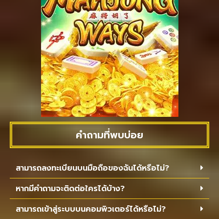
คำถามที่พบบ่อย
สามารถลงทะเบียนบนมือถือของฉันได้หรือไม่?
หากมีคำถามจะติดต่อใครได้บ้าง?
สามารถเข้าสู่ระบบบนคอมพิวเตอร์ได้หรือไม่?