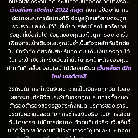
ที่มีชื่อเสียงระดับโลก ระบบความปลอดภัยที่ดีมาพร้อม
เว็บสล็อต เปิดใหม่ 2022 ล่าสุด
กับการป้องกันการ
ฉ้อโกงและการฉ้อโกงที่ดี ข้อมูลผู้เล่นทั้งหมดจะถูก
รวบรวมและเก็บไว้ในที่เดียว สล็อตโลกในเครือข่าย
ข้อมูลที่เชื่อถือได้ ข้อมูลของคุณจะไม่ถูกกรอง ชาร์จ
เพียงกระเป๋าเดียวและคุณไม่จำเป็นต้องผลักกันอีกต่อ
ไป ข้อจำกัดเดียวกันสำหรับทุกเกม เก็บเงินของคุณไว้
ในกระเป๋าเงินสำหรับเว็บเท่านั้นในกระเป๋าหลังของคุณ
ฝากทันที สล็อตออนไลน์ ไม่ต้องเครียด
เว็บสล็อต เปิด
ใหม่ เครดิตฟรี
วิธีใหม่ในการทำเงินพิเศษ จ่ายเป็นเงินสดทุกวัน ไม่ส่ง
ผลกระทบต่อชีวิตประจำวันของคุณ ธนาคารทั้งหมด
สำรองสำรองของรัฐอิสระทั้งหมด บริการของเรารับ
ประกันความปลอดภัย การชำระเงินจริง ไม่มีการเลื่อน
เว็บโดยตรง ไม่มีการฉ้อโกง ตัวตนที่แท้จริง เว็บเอ็นจิ้
นที่ดีที่สุด พนักงานที่มีประสบการณ์ดูแลและแนะนำคุณ