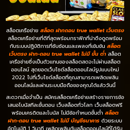
สล็อตเครือข่าย
สล็อต ฝากถอน true wallet เว็บตรง
สล็อตเครือข่ายที่ดีที่สุดพร้อมกราฟิกที่น่าดึงดูดพร้อม
กับระบบปฏิบัติการที่ซับซ้อนและเพลงที่เข้มข้น
สล็อต
เว็บตรง ฝาก-ถอน true wallet ไม่มี ขั้น ต่ํา
สล็อต
เครือข่ายซึ่งเป็นตัวแทนของสล็อตสดจะไม่ผ่านสล็อต
ออนไลน์ สุดยอดเว็บไซต์สล็อตออนไลน์รูปแบบใหม่
2022 ไปที่เว็บไซต์สล็อตที่คุณสามารถเพลิดเพลิน
ออนไลน์และผ่านระบบมือถือของคุณได้แล้ววันนี้
สะดวกเมื่อจำเป็น สมัครสล็อตเครือข่ายสร้างรายการข้อ
เสนอโบนัสทีละขั้นตอน เว็บสล็อตทั่วโลก เว็บสล็อตฟรี
พร้อมเครดิตและโบนัส ไม่มีข้อกำหนดขั้นต่ำ
สล็อต
ฝาก-ถอน true wallet ไม่มี บัญชีธนาคาร
ด้วยระบบ
อัตโนมัติ 1 วินาที เพลิดเพลินกับสล็อตออนไลน์ที่ได้รับ