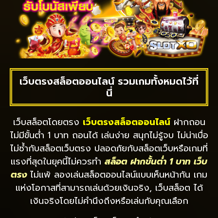
เว็บตรงสล็อตออนไลน์ รวมเกมทั้งหมดไว้ที่
นี่
เว็บสล็อตโดยตรง
เว็บตรงสล็อตออนไลน์
ฝากถอน
ไม่มีขั้นต่ำ 1 บาท ถอนได้ เล่นง่าย สนุกไม่รู้จบ ไม่น่าเบื่อ
ไม่ซ้ำกับสล็อตเว็บตรง ปลอดภัยกับสล็อตเว็บหรือเกมที่
แรงที่สุดในยุคนี้ไม่ควรทำ
สล็อต ฝากขั้นต่ำ 1 บาท เว็บ
ตรง
ไม่แพ้ ลองเล่นสล็อตออนไลน์แบบเห็นหน้ากัน เกม
แห่งโอกาสที่สามารถเล่นด้วยเงินจริง, เว็บสล็อต ได้
เงินจริงโดยไม่คำนึงถึงหรือเล่นกับคุณเลือก