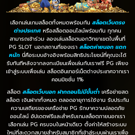
เลือกเล่นเกมสล็อตทั้งหมดพร้อมกัน
สล็อตเว็บตรง
ต่างประเทศ
หรือสล็อตออนไลน์พร้อมกัน ทุกคน
สามารถเข้าร่วม ลองเล่นสล็อตนอกวิทยาเขตในพื้นที่
PG SLOT นอกสถานที่ของเรา
สล็อตค่ายนอก แตก
หนัก
นี่คือระบบอ้างอิงพร้อมสิทธิประโยชน์ที่คุณจะได้
รับทันทีหลังจากลงทะเบียนเพื่อเล่นกับเราฟรี PG เพียง
เข้าสู่ระบบเพื่อเล่น สล็อตอินเทอร์เน็ตต่างประเทศจากเรา
คอมมิชชั่น 1%
สล็อต
สล็อตเว็บนอก ฝากถอนไม่มีขั้นต่ำ
เครือข่ายสด
สล็อต เงินฝากทั้งหมด ตลอดอายุการใช้งาน รับประกัน
ความเสถียรของเครือข่าย PG รักษาความปลอดภัย
ออนไลน์ อัปเดตฟรีและสำหรับเกมสล็อตภายนอกเรา
เลือกเล่น PG ครบจบในหน้าเดียว ตั้งค่าให้สร้างระบบ
ใหม่ที่สะดวกสบายสำหรับสมาชิกที่เข้าสู่ระบบผ่านเราเพื่อ