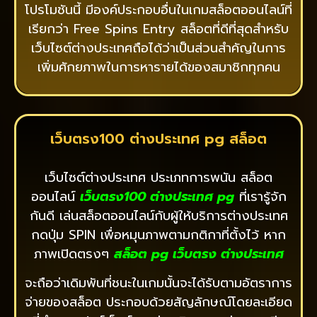
โปรโมชันนี้ มีองค์ประกอบอื่นในเกมสล็อตออนไลน์ที่
เรียกว่า Free Spins Entry สล็อตที่ดีที่สุดสำหรับ
เว็บไซต์ต่างประเทศถือได้ว่าเป็นส่วนสำคัญในการ
เพิ่มศักยภาพในการหารายได้ของสมาชิกทุกคน
เว็บตรง100 ต่างประเทศ pg สล็อต
เว็บไซต์ต่างประเทศ ประเภทการพนัน สล็อต
ออนไลน์
เว็บตรง100 ต่างประเทศ pg
ที่เรารู้จัก
กันดี เล่นสล็อตออนไลน์กับผู้ให้บริการต่างประเทศ
กดปุ่ม SPIN เพื่อหมุนภาพตามกติกาที่ตั้งไว้ หาก
ภาพเปิดตรงๆ
สล็อต pg เว็บตรง ต่างประเทศ
จะถือว่าเดิมพันที่ชนะในเกมนั้นจะได้รับตามอัตราการ
จ่ายของสล็อต ประกอบด้วยสัญลักษณ์โดยละเอียด