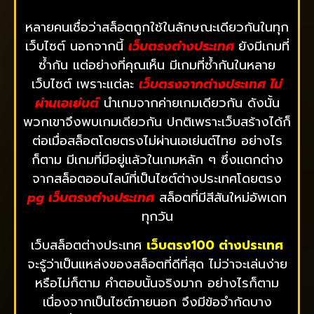
หลายคนเชื่อว่าสล็อตถูกใช้ในลักษณะเดียวกันในทุก
เว็บไซต์ นอกจากนี้
เว็บตรงต่างประเทศ
ยังมีเกมที่
ซ้ำกัน แต่อย่างที่คุณเห็น มีเกมที่ซ้ำกันในหลาย
เว็บไซต์ เพราะแต่ละ
เว็บตรงจากต่างประเทศ ไม่
ผ่านเอเย่นต์
นำเกมจากค่ายเกมเดียวกัน ดังนั้น
พวกเขาจึงพบเกมเดียวกัน ปกติเพราะเว็บสร้างได้ก็
ต่อเมื่อสล็อตโดยตรงไม่ผ่านเอเย่นต์ไทย อย่างไร
ก็ตาม มีเกมที่มีอยู่แล้วในเกมหลัก ๆ ซึ่งแตกต่าง
จากสล็อตออนไลน์ที่เป็นไซต์ต่างประเทศโดยตรง
pg เว็บตรงต่างประเทศ
สล็อตที่มีสีสันใหม่อัพเดท
ทุกวัน
เว็บสล็อตต่างประเทศ
เว็บตรง100 ต่างประเทศ
จะรู้ว่าเป็นแหล่งของสล็อตที่ดีที่สุด ไม่ว่าจะเล่นง่าย
หรือไม่ก็ตาม คำตอบนั้นจริงมาก อย่างไรก็ตาม
เนื่องจากเป็นไซต์ภายนอก จึงมีข้อจำกัดบาง