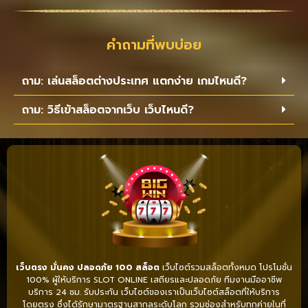
คำถามที่พบบ่อย
ถาม: เล่นสล็อตต่างประเทศ แตกง่าย เกมไหนดี?
ถาม: วิธีเข้าสล็อตจากเว็บ เว็บไหนดี?
เว็บตรง มั่นคง ปลอดภัย 100 สล็อต
เว็บไซต์รวมสล็อตทั้งหมด โปรโมชั่น
100% ผู้ให้บริการ SLOT ONLINE เสถียรและปลอดภัย ทีมงานมืออาชีพ
บริการ 24 ชม. รับประกัน เว็บไซต์ของเราเป็นเว็บไซต์สล็อตที่ให้บริการ
โดยตรง ซึ่งได้รักษามาตรฐานสากลระดับโลก รวมช่องสำหรับทุกค่ายในที่