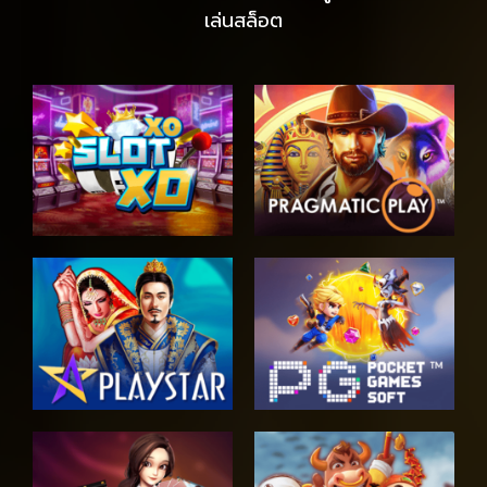
เล่นสล็อต