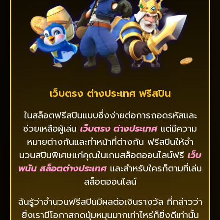
เว็บตรง ต่างประเทศ ฟรีสปิน
ในสล็อตฟรีสปินแบบซึ่งง่ายต่อการถอดรหัสและ
ช่วยเหลือผู้เล่น
เว็บตรง ต่างประเทศ
แต่มีความ
หมายต่างกันและทำหน้าที่ต่างกัน ฟรีสปินให้จำ
นวนสปินพิเศษแก่คุณในเกมสล็อตออนไลน์ฟรี
เว็บ
พนัน สล็อตต่างประเทศ
และสำหรับใครก็ตามที่เล่น
สล็อตออนไลน์
ฉันรู้ว่าจำนวนฟรีสปินมีผลต่อเงินรางวัล ที่กล่าวว่า
ยิ่งเรามีโอกาสกดปุ่มหมุนมากเท่าไหร่ก็ยิ่งดีเท่านั้น