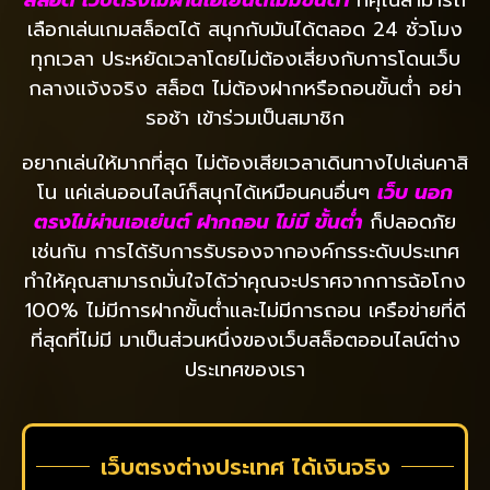
เลือกเล่นเกมสล็อตได้ สนุกกับมันได้ตลอด 24 ชั่วโมง
ทุกเวลา ประหยัดเวลาโดยไม่ต้องเสี่ยงกับการโดนเว็บ
กลางแจ้งจริง สล็อต ไม่ต้องฝากหรือถอนขั้นต่ำ อย่า
รอช้า เข้าร่วมเป็นสมาชิก
อยากเล่นให้มากที่สุด ไม่ต้องเสียเวลาเดินทางไปเล่นคาสิ
โน แค่เล่นออนไลน์ก็สนุกได้เหมือนคนอื่นๆ
เว็บ นอก
ตรงไม่ผ่านเอเย่นต์ ฝากถอน ไม่มี ขั้นต่ำ
ก็ปลอดภัย
เช่นกัน การได้รับการรับรองจากองค์กรระดับประเทศ
ทำให้คุณสามารถมั่นใจได้ว่าคุณจะปราศจากการฉ้อโกง
100% ไม่มีการฝากขั้นต่ำและไม่มีการถอน เครือข่ายที่ดี
ที่สุดที่ไม่มี มาเป็นส่วนหนึ่งของเว็บสล็อตออนไลน์ต่าง
ประเทศของเรา
เว็บตรงต่างประเทศ ได้เงินจริง